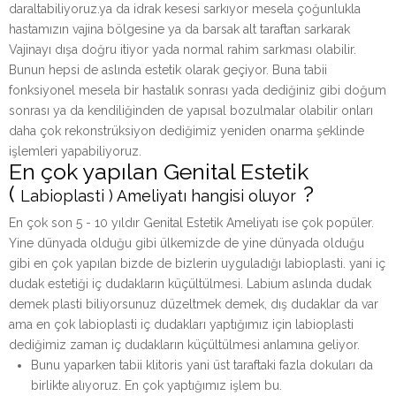
daraltabiliyoruz.ya da idrak kesesi sarkıyor mesela çoğunlukla
hastamızın vajina bölgesine ya da barsak alt taraftan sarkarak
Vajinayı dışa doğru itiyor yada normal rahim sarkması olabilir.
Bunun hepsi de aslında estetik olarak geçiyor. Buna tabii
fonksiyonel mesela bir hastalık sonrası yada dediğiniz gibi doğum
sonrası ya da kendiliğinden de yapısal bozulmalar olabilir onları
daha çok rekonstrüksiyon dediğimiz yeniden onarma şeklinde
işlemleri yapabiliyoruz.
En çok yapılan Genital Estetik
(
?
Labioplasti ) Ameliyatı hangisi oluyor
En çok son 5 - 10 yıldır Genital Estetik Ameliyatı ise çok popüler.
Yine dünyada olduğu gibi ülkemizde de yine dünyada olduğu
gibi en çok yapılan bizde de bizlerin uyguladığı labioplasti. yani iç
dudak estetiği iç dudakların küçültülmesi. Labium aslında dudak
demek plasti biliyorsunuz düzeltmek demek, dış dudaklar da var
ama en çok labioplasti iç dudakları yaptığımız için labioplasti
dediğimiz zaman iç dudakların küçültülmesi anlamına geliyor.
Bunu yaparken tabii klitoris yani üst taraftaki fazla dokuları da
birlikte alıyoruz. En çok yaptığımız işlem bu.