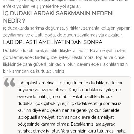
enfeksiyonları ve şişmelerine yol açarlar.
İÇ DUDAKLARDAKİ SARKMANIN NEDENİ
NEDİR ?
İç dudaklarda sarkma doğumsal yırtıklar , zamanla kollajen yapının
zayıflaması ve cilt altı doğal dolgunun zayıflamasıyla alakalıdır.
LABİOPLASTİ AMELİYATINDAN SONRA
Dudaklar düzeltilerek,estetik dikişler atılabilir .Bu ameliyatın izleri
görülemeyecek kadar güzel iyileşir.Hasta moral toplar ve cinsel
ilişkisinde daha güvenli bir kadın olur, devam eden akıntılarınızın
bir kısmından da kurtulabilirsiniz.
Labioplasti ameliyatı ile küçültülen iç dudaklarda tekrar
büyüme ve uzama olmaz. Küçük dudaklarda iyileşme
evresinde hafif şişme olabilir.Fakat özellikle küçük
dudaklar çok çabuk iyileşir. İç dudak estetiği sonrası iz
kalır mı diye endişelenmenize gerek yoktur. Genelde
labioplasti ameliyatı sonrasındaki evre de ameliyat
bölgesinde kanama olmaz. Bacaklarınızı aralayarak
istirahat etmek iyi olur. Yara yerinizin kuru tutulması, hatta