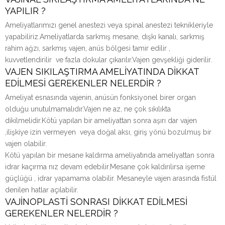
YAPILIR ?
Ameliyatlarımızı genel anestezi veya spinal anestezi teknikleriyle
yapabiliriz.Ameliyatlarda sarkmış mesane, dışkı kanalı, sarkmış
rahim ağzı, sarkmış vajen, anüs bölgesi tamir edilir ,
kuvvetlendirilir ve fazla dokular çıkarılır.Vajen gevşekliği giderilir.
VAJEN SIKILAŞTIRMA AMELİYATINDA DİKKAT
EDİLMESİ GEREKENLER NELERDİR ?
Ameliyat esnasında vajenin, anüsün fonksiyonel birer organ
olduğu unutulmamalıdır.Vajen ne az, ne çok sıkılıkta
dikilmelidir.Kötü yapılan bir ameliyattan sonra aşırı dar vajen
,ilişkiye izin vermeyen veya doğal aksı, giriş yönü bozulmuş bir
vajen olabilir.
Kötü yapılan bir mesane kaldırma ameliyatında ameliyattan sonra
idrar kaçırma nız devam edebilir.Mesane çok kaldırılırsa işeme
güçlüğü , idrar yapamama olabilir. Mesaneyle vajen arasında fistül
denilen hatlar açılabilir.
VAJİNOPLASTİ SONRASI DİKKAT EDİLMESİ
GEREKENLER NELERDİR ?