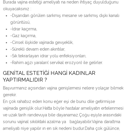
Burada vajina estetiği ameliyatı na neden ihtiyaç duyulduğunu
okuyacaksınız :
-Dışarıdan görülen sarkmış mesane ve sarkmış dışkı kanalı
görüntüsü,
-İdrar kaçırma,
-Gaz kaçırma,
-Cinsel ilişkide vajinada gevşeklik,
-Sürekli devam eden akıntılar,
-Sık tekrarlayan idrar yolu enfeksiyonları,
-Rahim ağzı yaraları( servikal erozyon) ile gelirler.
GENİTAL ESTETİĞİ HANGİ KADINLAR
YAPTIRMALIDIR ?
Başvurmanız açısından vajina genişlemesi nelere yolaçar bilmek
gerekir.
En çok rahatsız eden konu eğer eşi de bunu dile getirmişse
vajinada genişlik olur.Hatta böyle hastalar ameliyatın ertelenmesi
ve uzak tarih randevuya bile dayanamaz.Çoğu eşiyle arasındaki
sorunu vajinal sıkılıktaki azalma ya bağlayabilir.Vajina daraltma
ameliyatı niye yapılır ın en sık nedeni budur.Daha çok gülünce,