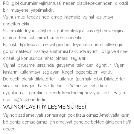
PID gibi durumlar vajinismusa neden olabileceklerinden dikkatli
bir muayene yapılmalıdır.
Vajinusmus tedavisinde amaç istemsiz vajinal kasılmayı
engellemektir.
Sistematik duyarsızlaştırma, pubokoksigeal kas eğitimi ve vajinal
dilatötörlerin kullanımı beraberce önerilir.
Eşin işbirliği tedavinin etkinliğini belirleyen en önemli etken gibi
görünmektedir. Hastaya anatomisi hakkında ayrıntılı bilgi verilir ve
cinselliği konusunda rahat olması sağlanır.
Vajinal birleşme sırasında gevşeme teknikleri öğretilir. Vajen
kaslarını kullanmayı sağlayan Kegel egzersizleri verilir.
Dereceli olarak dilatatörler kullanılır (parmak gibi). Dilatatörler
sıcak ve kaygan halde kullanılır. Yalnız ve rahatken
uygulanmalı gerekirse kendi kendine hipnoz yapılabilir. Başarı
oranı %90 üzerindedir.
VAJİNOPLASTİ İYİLEŞME SÜRESİ
Vajinoplasti ameliyatı sonrası ağrı çok fazla olmaz.Ameliyatta karın
bölgenizi açmadığımız için ameliyat genelde beklediğinizden hafif
geçer.