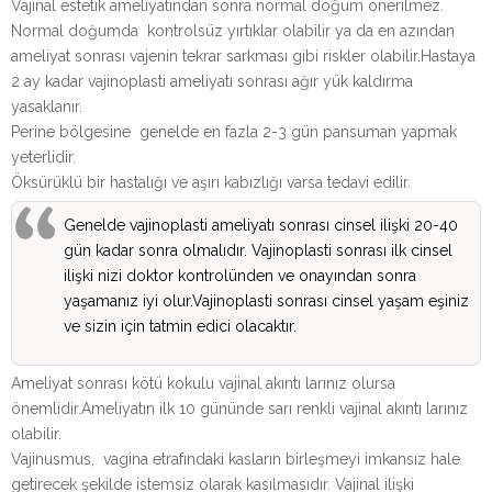
Vajinal estetik ameliyatından sonra normal doğum önerilmez.
Normal doğumda kontrolsüz yırtıklar olabilir ya da en azından
ameliyat sonrası vajenin tekrar sarkması gibi riskler olabilir.Hastaya
2 ay kadar vajinoplasti ameliyatı sonrası ağır yük kaldırma
yasaklanır.
Perine bölgesine genelde en fazla 2-3 gün pansuman yapmak
yeterlidir.
Öksürüklü bir hastalığı ve aşırı kabızlığı varsa tedavi edilir.
Genelde vajinoplasti ameliyatı sonrası cinsel ilişki 20-40
gün kadar sonra olmalıdır. Vajinoplasti sonrası ilk cinsel
ilişki nizi doktor kontrolünden ve onayından sonra
yaşamanız iyi olur.Vajinoplasti sonrası cinsel yaşam eşiniz
ve sizin için tatmin edici olacaktır.
Ameliyat sonrası kötü kokulu vajinal akıntı larınız olursa
önemlidir.Ameliyatın ilk 10 gününde sarı renkli vajinal akıntı larınız
olabilir.
Vajinusmus, vagina etrafındaki kasların birleşmeyi imkansız hale
getirecek şekilde istemsiz olarak kasılmasıdır. Vajinal ilişki