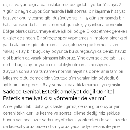
dışına ve yurt dışına da hastalarımız biz gidebiliyorlar. Yaklaşık 2 -
3 gün bir ağrı oluyor. Sonrasında Hafif sonrası bir kaşınma hissiyatı
başlıyor onu iyileşme gibi düşünüyoruz. 4 - 5 gün sonrasında bir
hafta sonrasında hastamız normal günlük iş yaşantısına dönebilir.
Bölge olarak sürdürmeye elverişli bir bölge. Dikkat etmek gereken
dikişler açısından. Bir süreçte spor yapmamasını, motora biner gibi
ya da ata biner gibi oturmaması ve çok özen göstermesi lazım.
Yaklaşık 1 ay bir buçuk ay boyunca bu süreçte.Ayrıca deniz, havuz
gibi bunları da yasak olmasını istiyoruz. Yine aynı şekilde tabi ilişki
de bir buçuk ay boyunca cinsel ilişki olmamasını istiyoruz.
2 aydan sonra ama tamamen normal hayatına döner ama tam bir
iyileşme oldu demek için vücuttaki tüm yaralar için böyledir. 6
aylık bir süre gerekir. 6 ay sonrasında artık tamamen iyileşmiştir.
Sadece Genital Estetik ameliyat değil Genital
Estetik ameliyat dışı yöntemler de var mı?
Ameliyattan tabii daha çok kastettiğimiz, cerrahi gibi oluyor yani
cerrahi teknikleri ile kesme ve sonrası dikme dediğimiz şekilde
bunun yanında lazer yada radyofrekans yontemleri de var. Lazerle
de kesebiliyoruz bazen dikmiyoruz yada radyofrekans ile yine