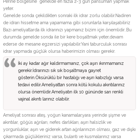
Perine bölgesine genelde en fazla 2-3 gün pansuman yapmak
yeter.
Genelde sonda çekildikten sonraki ilk idrar zorlu olabilir.Nadiren
de idrarı hissetme ama yapamama gibi sorunlarla karşılaşabiliriz
Bazı ameliyatlarda ilk idrarınızı yapmanız bizim için önemlidir..Bu
durumda genelde sonda ile bir kere boşaltmak yeter,devam
ederse de mesane egzersizi yapılabilir.Yani taburculuk sonrası
idrar yapmada güçlük olursa haberimizin olması gerekir.
İki ay kadar ağır kaldırmamanız, çok aşırı ıkınmamanız
gerekir.İdrarınızı sık sık boşaltmaya gayret
gösterin.Öksürüklü bir hastalığı ve aşırı kabızlığı varsa
tedavi edilir.Ameliyattan sonra kötü kokulu akıntılarınız
olursa önemlidir.Ameliyatın ilk 10 gününde sarı renkli
vajinal akıntı larınız olabilir.
Ameliyat sonrası ateş, yoğun kanamalar,yara yerinde şişme ve
akıntılar, göğüs ağrıları, nefes darlıkları, aşırı halsizlik ve
yorgunluklar, aşırı ve giderek artan ağrılarınızın olması, gaz ve dışkı
çıkarmada güçlükleriniz varsa, bulantı ve kusmalarınız varsa