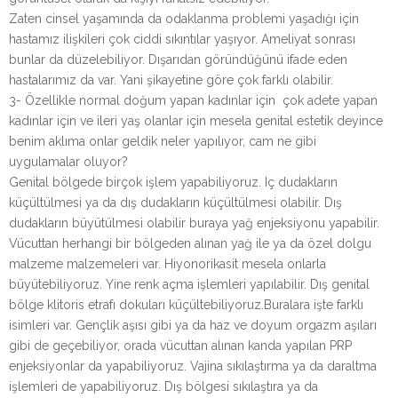
Zaten cinsel yaşamında da odaklanma problemi yaşadığı için
hastamız ilişkileri çok ciddi sıkıntılar yaşıyor. Ameliyat sonrası
bunlar da düzelebiliyor. Dışarıdan göründüğünü ifade eden
hastalarımız da var. Yani şikayetine göre çok farklı olabilir.
3- Özellikle normal doğum yapan kadınlar için çok adete yapan
kadınlar için ve ileri yaş olanlar için mesela genital estetik deyince
benim aklıma onlar geldik neler yapılıyor, cam ne gibi
uygulamalar oluyor?
Genital bölgede birçok işlem yapabiliyoruz. Iç dudakların
küçültülmesi ya da dış dudakların küçültülmesi olabilir. Dış
dudakların büyütülmesi olabilir buraya yağ enjeksiyonu yapabilir.
Vücuttan herhangi bir bölgeden alınan yağ ile ya da özel dolgu
malzeme malzemeleri var. Hiyonorikasit mesela onlarla
büyütebiliyoruz. Yine renk açma işlemleri yapılabilir. Dış genital
bölge klitoris etrafı dokuları küçültebiliyoruz.Buralara işte farklı
isimleri var. Gençlik aşısı gibi ya da haz ve doyum orgazm aşıları
gibi de geçebiliyor, orada vücuttan alınan kanda yapılan PRP
enjeksiyonlar da yapabiliyoruz. Vajina sıkılaştırma ya da daraltma
işlemleri de yapabiliyoruz. Dış bölgesi sıkılaştıra ya da