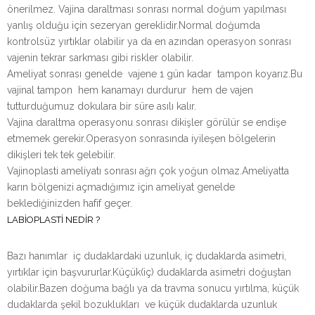
önerilmez. Vajina daraltması sonrası normal doğum yapılması
yanlış olduğu için sezeryan gereklidir.Normal doğumda
kontrolsüz yırtıklar olabilir ya da en azından operasyon sonrası
vajenin tekrar sarkması gibi riskler olabilir.
Ameliyat sonrası genelde vajene 1 gün kadar tampon koyarız.Bu
vajinal tampon hem kanamayı durdurur hem de vajen
tutturduğumuz dokulara bir süre asılı kalır.
Vajina daraltma operasyonu sonrası dikişler görülür se endişe
etmemek gerekir.Operasyon sonrasında iyileşen bölgelerin
dikişleri tek tek gelebilir.
Vajinoplasti ameliyatı sonrası ağrı çok yoğun olmaz.Ameliyatta
karın bölgenizi açmadığımız için ameliyat genelde
beklediğinizden hafif geçer.
LABİOPLASTİ NEDİR ?
Bazı hanımlar iç dudaklardaki uzunluk, iç dudaklarda asimetri,
yırtıklar için başvururlar.Küçük(iç) dudaklarda asimetri doğuştan
olabilir.Bazen doğuma bağlı ya da travma sonucu yırtılma, küçük
dudaklarda şekil bozuklukları ve küçük dudaklarda uzunluk