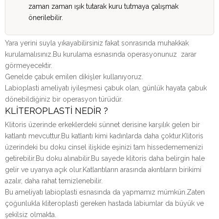
zaman zaman ışık tutarak kuru tutmaya çalışmak
önerilebilir.
Yara yerini suyla yıkayabilirsiniz fakat sonrasında muhakkak
kurulamalısınız.Bu kurulama esnasında operasyonunuz zarar
görmeyecektir.
Genelde çabuk emilen dikişler kullanıyoruz.
Labioplasti ameliyatı iyileşmesi çabuk olan, günlük hayata çabuk
dönebildiğiniz bir operasyon türüdür.
KLİTEROPLASTİ NEDİR ?
Klitoris üzerinde erkeklerdeki sünnet derisine karşılık gelen bir
katlantı mevcuttur.Bu katlantı kimi kadınlarda daha çoktur.Klitoris
üzerindeki bu doku cinsel ilişkide eşinizi tam hissedememenizi
getirebilir.Bu doku alınabilir.Bu sayede klitoris daha belirgin hale
gelir ve uyarıya açık olur.Katlantıların arasında akıntıların birikimi
azalır, daha rahat temizlenebilir.
Bu ameliyatı labioplasti esnasında da yapmamız mümkün.Zaten
çoğunlukla kliteroplasti gereken hastada labiumlar da büyük ve
şekilsiz olmakta.