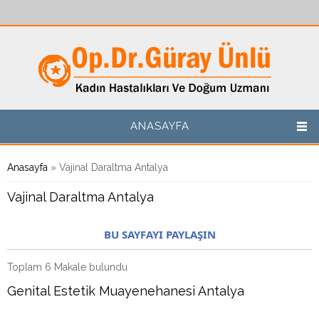
Ana içeriğe atla
ANASAYFA
Buradasınız
Anasayfa
» Vajinal Daraltma Antalya
Vajinal Daraltma Antalya
BU SAYFAYI PAYLAŞIN
Toplam 6 Makale bulundu
Genital Estetik Muayenehanesi Antalya