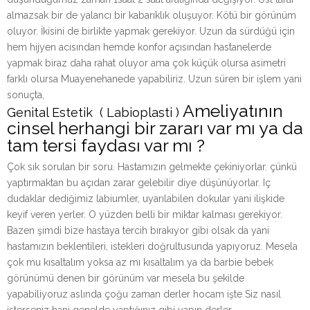
almazsak bir de yalancı bir kabarıklık oluşuyor. Kötü bir görünüm
oluyor. İkisini de birlikte yapmak gerekiyor. Uzun da sürdüğü için
hem hijyen acısından hemde konfor açısından hastanelerde
yapmak biraz daha rahat oluyor ama çok küçük olursa asimetri
farklı olursa Muayenehanede yapabiliriz. Uzun süren bir işlem yani
sonuçta,
Ameliyatının
Genital Estetik ( Labioplasti )
cinsel herhangi bir zararı var mı ya da
tam tersi faydası var mı ?
Çok sık sorulan bir soru. Hastamızın gelmekte çekiniyorlar. çünkü
yaptırmaktan bu açıdan zarar gelebilir diye düşünüyorlar. Iç
dudaklar dediğimiz labiumler, uyarılabilen dokular yani ilişkide
keyif veren yerler. O yüzden belli bir miktar kalması gerekiyor.
Bazen şimdi bize hastaya tercih bırakıyor gibi olsak da yani
hastamızın beklentileri, istekleri doğrultusunda yapıyoruz. Mesela
çok mu kısaltalım yoksa az mı kısaltalım ya da barbie bebek
görünümü denen bir görünüm var mesela bu şekilde
yapabiliyoruz aslında çoğu zaman derler hocam işte Siz nasıl