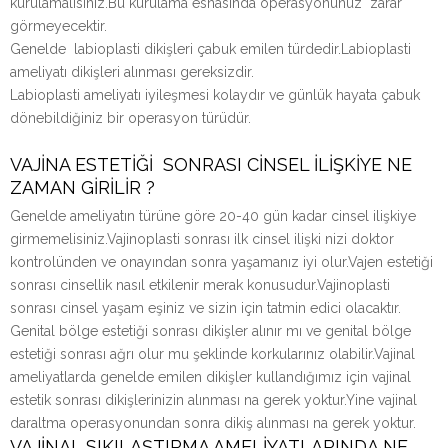
kurulamalısınız.Bu kurulama esnasında operasyonunuz zarar
görmeyecektir.
Genelde labioplasti dikişleri çabuk emilen türdedir.Labioplasti
ameliyatı dikişleri alınması gereksizdir.
Labioplasti ameliyatı iyileşmesi kolaydır ve günlük hayata çabuk
dönebildiğiniz bir operasyon türüdür.
VAJİNA ESTETİĞİ SONRASI CİNSEL İLİŞKİYE NE
ZAMAN GİRİLİR ?
Genelde ameliyatın türüne göre 20-40 gün kadar cinsel ilişkiye
girmemelisiniz.Vajinoplasti sonrası ilk cinsel ilişki nizi doktor
kontrolünden ve onayından sonra yaşamanız iyi olur.Vajen estetiği
sonrası cinsellik nasıl etkilenir merak konusudur.Vajinoplasti
sonrası cinsel yaşam eşiniz ve sizin için tatmin edici olacaktır.
Genital bölge estetiği sonrası dikişler alınır mı ve genital bölge
estetiği sonrası ağrı olur mu şeklinde korkularınız olabilir.Vajinal
ameliyatlarda genelde emilen dikişler kullandığımız için vajinal
estetik sonrası dikişlerinizin alınması na gerek yoktur.Yine vajinal
daraltma operasyonundan sonra dikiş alınması na gerek yoktur.
VAJİNAL SIKILAŞTIRMA AMELİYATLARINDA NE