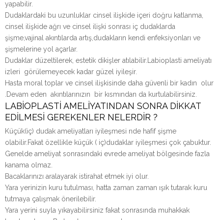
yapabilir.
Dudaklardaki bu uzunluklar cinsel ilişkide içeri doğru katlanma,
cinsel ilişkide ağrı ve cinsel ilişki sonrası iç dudaklarda
şişme,vajinal akıntılarda artış,dudakların kendi enfeksiyonları ve
şişmelerine yol açarlar.
Dudaklar düzeltilerek, estetik dikişler atılabilir.Labioplasti ameliyatı
izleri görülemeyecek kadar güzel iyileşir.
Hasta moral toplar ve cinsel ilişkisinde daha güvenli bir kadın olur
.Devam eden akıntılarınızın bir kısmından da kurtulabilirsiniz.
LABİOPLASTİ AMELİYATINDAN SONRA DİKKAT
EDİLMESİ GEREKENLER NELERDİR ?
Küçük(iç) dudak ameliyatları iyileşmesi nde hafif şişme
olabilir.Fakat özellikle küçük ( iç)dudaklar iyileşmesi çok çabuktur.
Genelde ameliyat sonrasındaki evrede ameliyat bölgesinde fazla
kanama olmaz.
Bacaklarınızı aralayarak istirahat etmek iyi olur.
Yara yerinizin kuru tutulması, hatta zaman zaman ışık tutarak kuru
tutmaya çalışmak önerilebilir.
Yara yerini suyla yıkayabilirsiniz fakat sonrasında muhakkak