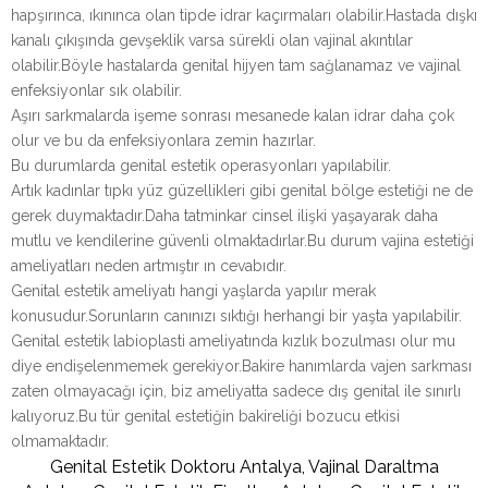
hapşırınca, ıkınınca olan tipde idrar kaçırmaları olabilir.Hastada dışkı
kanalı çıkışında gevşeklik varsa sürekli olan vajinal akıntılar
olabilir.Böyle hastalarda genital hijyen tam sağlanamaz ve vajinal
enfeksiyonlar sık olabilir.
Aşırı sarkmalarda işeme sonrası mesanede kalan idrar daha çok
olur ve bu da enfeksiyonlara zemin hazırlar.
Bu durumlarda genital estetik operasyonları yapılabilir.
Artık kadınlar tıpkı yüz güzellikleri gibi genital bölge estetiği ne de
gerek duymaktadır.Daha tatminkar cinsel ilişki yaşayarak daha
mutlu ve kendilerine güvenli olmaktadırlar.Bu durum vajina estetiği
ameliyatları neden artmıştır ın cevabıdır.
Genital estetik ameliyatı hangi yaşlarda yapılır merak
konusudur.Sorunların canınızı sıktığı herhangi bir yaşta yapılabilir.
Genital estetik labioplasti ameliyatında kızlık bozulması olur mu
diye endişelenmemek gerekiyor.Bakire hanımlarda vajen sarkması
zaten olmayacağı için, biz ameliyatta sadece dış genital ile sınırlı
kalıyoruz.Bu tür genital estetiğin bakireliği bozucu etkisi
olmamaktadır.
Genital Estetik Doktoru Antalya, Vajinal Daraltma