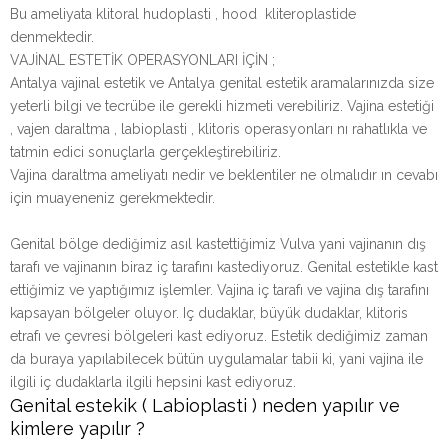
Bu ameliyata klitoral hudoplasti , hood kliteroplastide
denmektedir.
VAJİNAL ESTETİK OPERASYONLARI İÇİN ;
Antalya vajinal estetik ve Antalya genital estetik aramalarınızda size
yeterli bilgi ve tecrübe ile gerekli hizmeti verebiliriz. Vajina estetiği
, vajen daraltma , labioplasti , klitoris operasyonları nı rahatlıkla ve
tatmin edici sonuçlarla gerçekleştirebiliriz.
Vajina daraltma ameliyatı nedir ve beklentiler ne olmalıdır ın cevabı
için muayeneniz gerekmektedir.
Genital bölge dediğimiz asıl kastettiğimiz Vulva yani vajinanın dış
tarafı ve vajinanın biraz iç tarafını kastediyoruz. Genital estetikle kast
ettiğimiz ve yaptığımız işlemler. Vajina iç tarafı ve vajina dış tarafını
kapsayan bölgeler oluyor. Iç dudaklar, büyük dudaklar, klitoris
etrafı ve çevresi bölgeleri kast ediyoruz. Estetik dediğimiz zaman
da buraya yapılabilecek bütün uygulamalar tabii ki, yani vajina ile
ilgili iç dudaklarla ilgili hepsini kast ediyoruz.
Genital estekik ( Labioplasti ) neden yapılır ve
kimlere yapılır ?