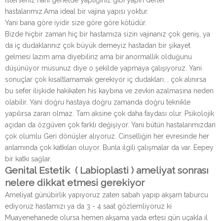
isterseniz hani genelde yaptığınız gibi yapın derler
hastalarımız.Ama ideal bir vajina yapısı yoktur.
Yani bana göre iyidir size göre göre kötüdür.
Bizde hiçbir zaman hiç bir hastamıza sizin vajinanız çok geniş, ya
da iç dudaklarınız çok büyük demeyiz hastadan bir şikayet
gelmesi lazım ama diyebiliriz ama bir anormallik olduğunu
düşünüyor musunuz diye o şekilde yapmaya çalışıyoruz. Yani
sonuçlar çok kısaltlamamak gerekiyor iç dudakları, , çok alınırsa
bu sefer ilişkide hakikaten his kaybına ve zevkin azalmasına neden
olabilir. Yani doğru hastaya doğru zamanda doğru teknikle
yapılırsa zararı olmaz. Tam aksine çok daha faydası olur. Psikolojik
açıdan da özgüven çok farklı değişiyor. Yani bütün hastalarımızdan
çok olumlu Geri dönüşler alıyoruz. Cinselliğin her evresinde her
anlamında çok katkıları oluyor. Bunla ilgili çalışmalar da var. Eepey
bir katkı sağlar.
Genital Estetik ( L
abioplasti )
ameliyat sonrası
nelere dikkat etmesi gerekiyor
Ameliyat günübirlik yapıyoruz zaten sabah yapıp akşam taburcu
ediyoruz hastamızı ya da 3 - 4 saat gözlemliyoruz ki
Muayenehanede olursa hemen akşama yada ertesi gün uçakla il