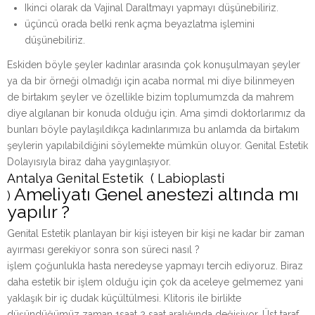
Ikinci olarak da Vajinal Daraltmayı yapmayı düşünebiliriz.
üçüncü orada belki renk açma beyazlatma işlemini
düşünebiliriz.
Eskiden böyle şeyler kadınlar arasında çok konuşulmayan şeyler
ya da bir örneği olmadığı için acaba normal mi diye bilinmeyen
de birtakım şeyler ve özellikle bizim toplumumzda da mahrem
diye algılanan bir konuda olduğu için. Ama şimdi doktorlarımız da
bunları böyle paylaşıldıkça kadınlarımıza bu anlamda da birtakım
şeylerin yapılabildiğini söylemekte mümkün oluyor. Genital Estetik
Dolayısıyla biraz daha yaygınlaşıyor.
Antalya Genital Estetik ( Labioplasti
Ameliyatı Genel anestezi altında mı
)
yapılır ?
Genital Estetik planlayan bir kişi isteyen bir kişi ne kadar bir zaman
ayırması gerekiyor sonra son süreci nasıl ?
işlem çoğunlukla hasta neredeyse yapmayı tercih ediyoruz. Biraz
daha estetik bir işlem olduğu için çok da aceleye gelmemez yani
yaklaşık bir iç dudak küçültülmesi. Klitoris ile birlikte
düşündüğümüz zaman 1saat 2 saat aralığında değişiyor. Üst taraf