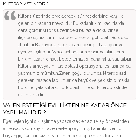
KLİTEROPLASTİ NEDİR ?
Klitoris üzerinde erkeklerdeki sünnet derisine karşılık
gelen bir katlantı mevcuttur.Bu katlantı kimi kadınlarda
daha çoktur.Klitoris üzerindeki bu fazla doku cinsel
ilişkide eşinizi tam hissedememenizi getirebilir.Bu doku
alınabilir.Bu sayede klitoris daha belirgin hale gelir ve
uyarıya açık olur.Ayrıca katlantıların arasında akıntıların
birikimi azalır, cinsel bölge temizliği daha rahat yapılabilir.
Klitoris ameliyatı nı, labioplasti operasyonu esnasında da
yapmamız mümkün.Zaten çoğu durumda kliteroplasti
gereken hastada labiumlar da büyük ve şekilsiz olmakta.
Bu ameliyata klitoral hudoplasti , hood kliteroplasti de
denmektedir.
VAJEN ESTETİĞİ EVLİLİKTEN NE KADAR ÖNCE
YAPILMALIDIR ?
Eğer vajen içini sıkılaştırma yapacaksak en az 1,5 ay öncesinden
ameliyatı yapmalıyız.Bazen evlenip ayrılmış hanımlar yeni bir
başlangıç fikri için kızlık zarı tamiri de talep etmekteler. arzu