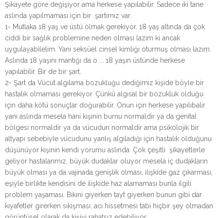
Şikayete göre değişiyor ama herkese yapılabilir. Sadece iki tane
aslında yapılmaması için bir şartımız var.
1- Mutlaka 18 yaş ve üstü olmak gerekiyor. 18 yaş altında da çok
ciddi bir sağlık problemine neden olması lazım ki ancak
uygulayabilelim. Yani seksüel cinsel kimliği oturmuş olması lazım.
Aslında 18 yaşını mantığı da o ... 18 yaşın üstünde herkese
yapılabilir. Bir de bir şart.
2- Şart da Vücut algılama bozukluğu dediğimiz kişide böyle bir
hastalık olmaması gerekiyor. Çünkü algısal bir bozukluk olduğu
için daha kötü sonuçlar doğurabilir. Onun için herkese yapılıbalir
yani aslında mesela hani kişinin burnu normaldir ya da genital
bölgesi normaldir ya da vücudun normaldir ama psikolojik bir
altyapı sebebiyle vücudunu yanlış algıladığı için hastalık olduğunu
düşünüyor kişinin kendi yorumu aslında. Çok çeşitli şikayetlerle
geliyor hastalarımız, büyük dudaklar oluyor mesela iç dudakların
büyük olması ya da vajinada genişlik olması, ilişkide gaz çıkarması,
eşiyle birlikte kendisini de ilişkide haz alamaması bunla ilgili
problem yaşaması. Bikini giyerken tayt giyerken bunun gibi dar
kıyafetler girerken sıkışması, acı hissetmesi tabi hiçbir şey olmadan
görüntüsel olarak da kişiyi rahatsız edebiliyor.