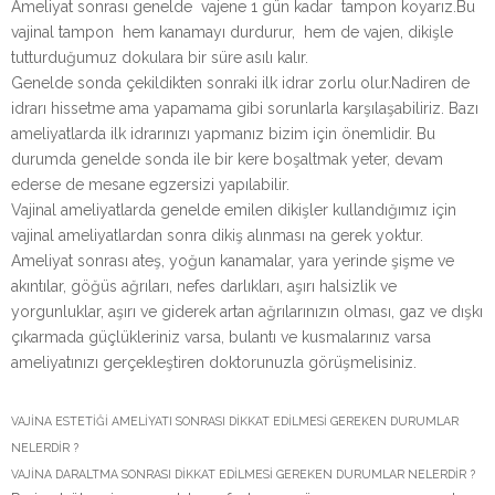
Ameliyat sonrası genelde vajene 1 gün kadar tampon koyarız.Bu
vajinal tampon hem kanamayı durdurur, hem de vajen, dikişle
tutturduğumuz dokulara bir süre asılı kalır.
Genelde sonda çekildikten sonraki ilk idrar zorlu olur.Nadiren de
idrarı hissetme ama yapamama gibi sorunlarla karşılaşabiliriz. Bazı
ameliyatlarda ilk idrarınızı yapmanız bizim için önemlidir. Bu
durumda genelde sonda ile bir kere boşaltmak yeter, devam
ederse de mesane egzersizi yapılabilir.
Vajinal ameliyatlarda genelde emilen dikişler kullandığımız için
vajinal ameliyatlardan sonra dikiş alınması na gerek yoktur.
Ameliyat sonrası ateş, yoğun kanamalar, yara yerinde şişme ve
akıntılar, göğüs ağrıları, nefes darlıkları, aşırı halsizlik ve
yorgunluklar, aşırı ve giderek artan ağrılarınızın olması, gaz ve dışkı
çıkarmada güçlükleriniz varsa, bulantı ve kusmalarınız varsa
ameliyatınızı gerçekleştiren doktorunuzla görüşmelisiniz.
VAJİNA ESTETİĞİ AMELİYATI SONRASI DİKKAT EDİLMESİ GEREKEN DURUMLAR
NELERDİR ?
VAJİNA DARALTMA SONRASI DİKKAT EDİLMESİ GEREKEN DURUMLAR NELERDİR ?