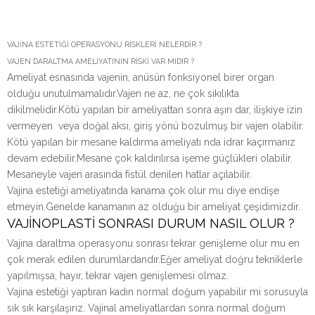
VAJİNA ESTETİĞİ OPERASYONU RİSKLERİ NELERDİR ?
VAJEN DARALTMA AMELİYATININ RİSKİ VAR MIDIR ?
Ameliyat esnasında vajenin, anüsün fonksiyonel birer organ
olduğu unutulmamalıdır.Vajen ne az, ne çok sıkılıkta
dikilmelidir.Kötü yapılan bir ameliyattan sonra aşırı dar, ilişkiye izin
vermeyen veya doğal aksı, giriş yönü bozulmuş bir vajen olabilir.
Kötü yapılan bir mesane kaldırma ameliyatı nda idrar kaçırmanız
devam edebilir.Mesane çok kaldırılırsa işeme güçlükleri olabilir.
Mesaneyle vajen arasında fistül denilen hatlar açılabilir.
Vajina estetiği ameliyatında kanama çok olur mu diye endişe
etmeyin.Genelde kanamanın az olduğu bir ameliyat çeşidimizdir.
VAJİNOPLASTİ SONRASI DURUM NASIL OLUR ?
Vajina daraltma operasyonu sonrası tekrar genişleme olur mu en
çok merak edilen durumlardandır.Eğer ameliyat doğru tekniklerle
yapılmışsa, hayır, tekrar vajen genişlemesi olmaz.
Vajina estetiği yaptıran kadın normal doğum yapabilir mi sorusuyla
sık sık karşılaşırız. Vajinal ameliyatlardan sonra normal doğum