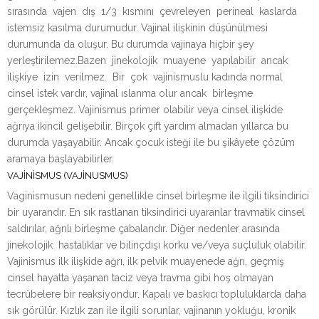
sırasında vajen dış 1/3 kısmını çevreleyen perineal kaslarda
istemsiz kasılma durumudur. Vajinal ilişkinin düşünülmesi
durumunda da oluşur. Bu durumda vajinaya hiçbir şey
yerleştirilemez.Bazen jinekolojik muayene yapılabilir ancak
ilişkiye izin verilmez. Bir çok vajinismuslu kadında normal
cinsel istek vardır, vajinal ıslanma olur ancak birleşme
gerçekleşmez. Vajinismus primer olabilir veya cinsel ilişkide
ağrıya ikincil gelişebilir. Birçok çift yardım almadan yıllarca bu
durumda yaşayabilir. Ancak çocuk isteği ile bu şikâyete çözüm
aramaya başlayabilirler.
VAJİNİSMUS (VAJİNUSMUS)
Vaginismusun nedeni genellikle cinsel birleşme ile ilgili tiksindirici
bir uyarandır. En sık rastlanan tiksindirici uyaranlar travmatik cinsel
saldırılar, ağrılı birleşme çabalarıdır. Diğer nedenler arasında
jinekolojik hastalıklar ve bilinçdışı korku ve/veya suçluluk olabilir.
Vajinismus ilk ilişkide ağrı, ilk pelvik muayenede ağrı, geçmiş
cinsel hayatta yaşanan taciz veya travma gibi hoş olmayan
tecrübelere bir reaksiyondur. Kapalı ve baskıcı topluluklarda daha
sık görülür. Kızlık zarı ile ilgili sorunlar, vajinanın yokluğu, kronik