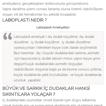
ameliyatınızı gerçekleştiren doktorunuzla görüşmelisiniz.
Vajina daraltma işlemi sonrası kanama olursa önemli olabilir.Bazen
oluşan cilt altı hematomlar bu şekilde boşalabilir.
LABİOPLASTİ NEDİR ?
Labioplasti Ameliyatları
Labioplasti ameliyatı ( dış dudak küçültme, dış dudak
düzeltme , iç dudak küçültme , iç dudak düzeltme
operasyonları ) teknikleri kişiye özel olarak seçilmelidir.
Bazı hanımlar dış ( büyük) dudaklardaki sarkma ,asimetri
,için başvururlar.İç dudak labium minus yapısı kişiye göre
değişir.Küçük dudaklardaki asimetri doğuştan
olabilir.Bazen doğuma bağlı ya da travma sonucu yırtılma,
küçük dudaklarda şekil bozuklukları ve küçük dudaklarda
uzunluk yapabilir.
BÜYÜK VE SARKIK İÇ DUDAKLAR HANGİ
SIKINTILARA YOLAÇAR ?
İç dudaklardaki uzunluklar cinsel ilişkide içeri doğru katlanma,
cinsel ilişkide ağrı ve şişme,vajinal akıntılarda artış,dudakların kendi