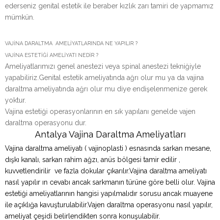
ederseniz genital estetik ile beraber kızlık zarı tamiri de yapmamız
mümkün.
VAJİNA DARALTMA AMELİYATLARINDA NE YAPILIR ?
VAJİNA ESTETİĞİ AMELİYATI NEDİR ?
Ameliyatlarımızı genel anestezi veya spinal anestezi tekniğiyle
yapabiliriz.Genital estetik ameliyatında ağrı olur mu ya da vajina
daraltma ameliyatında ağrı olur mu diye endişelenmenize gerek
yoktur.
Vajina estetiği operasyonlarının en sık yapılanı genelde vajen
daraltma operasyonu dur.
Antalya Vajina Daraltma Ameliyatları
Vajina daraltma ameliyatı ( vajinoplasti ) esnasında sarkan mesane,
dışkı kanalı, sarkan rahim ağzı, anüs bölgesi tamir edilir ,
kuvvetlendirilir ve fazla dokular çıkarılır.Vajina daraltma ameliyatı
nasıl yapılır ın cevabı ancak sarkmanın türüne göre belli olur. Vajina
estetiği ameliyatlarının hangisi yapılmalıdır sorusu ancak muayene
ile açıklığa kavuşturulabilir.Vajen daraltma operasyonu nasıl yapılır,
ameliyat çeşidi belirlendikten sonra konuşulabilir.